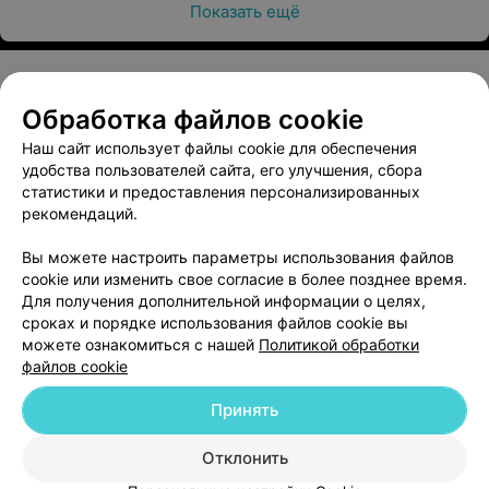
Показать ещё
Обработка файлов cookie
О проекте
Новости проекта
Размещение рекламы
Наш сайт использует файлы cookie для обеспечения
Медицинский маркетинг
Публичный договор
удобства пользователей сайта, его улучшения, сбора
Пользовательское соглашение
Способы оплаты
статистики и предоставления персонализированных
рекомендаций.
Вакансии
Партнеры
Написать руководителю 103.by
Вы можете настроить параметры использования файлов
cookie или изменить свое согласие в более позднее время.
Написать в поддержку
Для получения дополнительной информации о целях,
Персональные настройки cookie
сроках и порядке использования файлов cookie вы
Обработка персональных данных
можете ознакомиться с нашей
Политикой обработки
файлов cookie
Принять
Отклонить
ВЫ ВЛАДЕЛЕЦ?